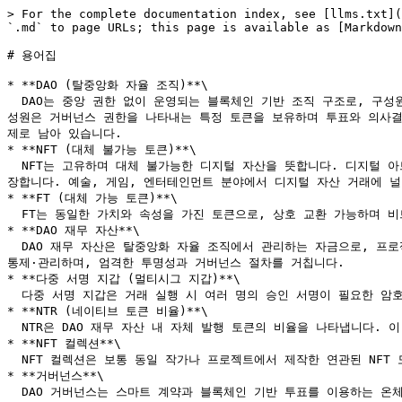
> For the complete documentation index, see [llms.txt](
`.md` to page URLs; this page is available as [Markdown
# 용어집

* **DAO (탈중앙화 자율 조직)**\

  DAO는 중앙 권한 없이 운영되는 블록체인 기반 조직 구조로, 구성원의 투표를 통해 의사결정을 진행합니다. 투명하고 분산되어 있으며, 일반적으로 스마트 계약으로 관리되어 의사결정을 자동 실행합니다. 구
성원은 거버넌스 권한을 나타내는 특정 토큰을 보유하며 투표와 의사결정
제로 남아 있습니다.

* **NFT (대체 불가능 토큰)**\

  NFT는 고유하며 대체 불가능한 디지털 자산을 뜻합니다. 디지털 아트, 가상 부동산, 음악 등 다양한 아이템을 대표합니다. 일반 암호화폐와 달리 NFT는 각각 독특하며, 블록체인 기술로 소유권과 희소성을 보
장합니다. 예술, 게임, 엔터테인먼트 분야에서 디지털 자산 거래에 널
* **FT (대체 가능 토큰)**\

  FT는 동일한 가치와 속성을 가진 토큰으로, 상호 교환 가능하며 비트코인, 이더리움 같은 전통적인 암호화폐와 유사합니다.

* **DAO 재무 자산**\

  DAO 재무 자산은 탈중앙화 자율 조직에서 관리하는 자금으로, 프로젝트 지원, 커뮤니티 보상, 파트너십 구축, 연구 수행, 거버넌스 결정 등 다양한 목적으로 사용됩니다. 이 자산은 DAO 구성원들이 공동으로 
통제·관리하며, 엄격한 투명성과 거버넌스 절차를 거칩니다.

* **다중 서명 지갑 (멀티시그 지갑)**\

  다중 서명 지갑은 거래 실행 시 여러 명의 승인 서명이 필요한 암호화폐 지갑으로, 다양한 개인이나 기관의 동의를 요구해 보안을 강화합니다.

* **NTR (네이티브 토큰 비율)**\

  NTR은 DAO 재무 자산 내 자체 발행 토큰의 비율을 나타냅니다. 이 비율은 DAO의 재무 구성 분석에 도움을 주기 위해 산출되고 표시됩니다.

* **NFT 컬렉션**\

  NFT 컬렉션은 보통 동일 작가나 프로젝트에서 제작한 연관된 NFT 모음으로, 공통된 테마나 특징을 공유합니다. 디지털 아트, 가상 수집품 등이 포함되며, 블록체인에서 고유하게 식별되고 거래됩니다.

* **거버넌스**\

  DAO 거버넌스는 스마트 계약과 블록체인 기반 투표를 이용하는 온체인 거버넌스와, SNS나 온라인 토론 등을 통한 합의를 활용하는 오프체인 거버넌스로 구성됩니다. 이를 통해 분산성과 유연성을 조합합니다. 