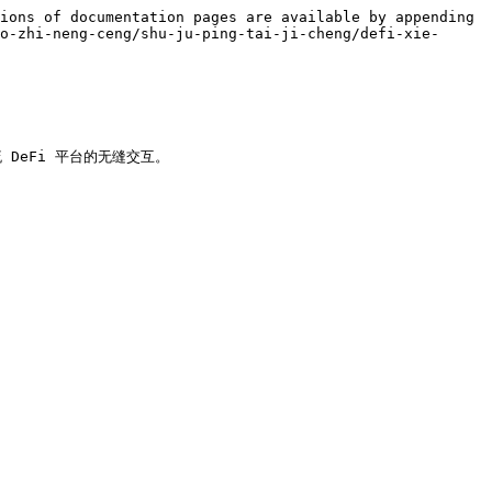
ions of documentation pages are available by appending 
o-zhi-neng-ceng/shu-ju-ping-tai-ji-cheng/defi-xie-
 DeFi 平台的无缝交互。
