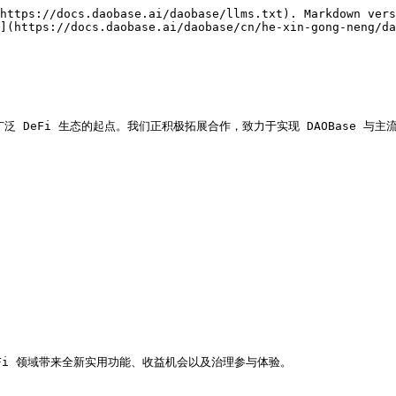
https://docs.daobase.ai/daobase/llms.txt). Markdown vers
](https://docs.daobase.ai/daobase/cn/he-xin-gong-neng/da
泛 DeFi 生态的起点。我们正积极拓展合作，致力于实现 DAOBase 与主流