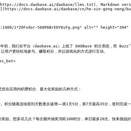
https://docs.daobase.ai/daobase/llms.txt). Markdown vers
](https://docs.daobase.ai/daobase/cn/he-xin-gong-neng/bu
:1400/1*ZOFxdor-568P6BrEDY6sFg.png" alt="" height="394" 
，我们在平台（daobase.ai）上线了 DAOBase 积分系统，而 Buz
指尖，让用户更轻松地参与、赚取积分，并以游戏化的方式进行互动。

s_bot>

以下是您在应用内积攒积分、最大化奖励的几种方式：

积分随着连续签到天数逐步递增——第1天5分，第7天最高35分，签到完成
奖励。想多试几次？每次额外抽奖消耗100积分，单日最多20次。快来挑战好