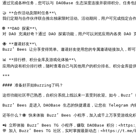
通过完成各种任务，您可以与 DAOBase 生态深度连接并获得积分。任务包
🤝 **合作活动及限时任务**\

我们定期与合作伙伴联合推出独家限时活动。活动期间，用户可完成指定合作任
🌐 **DAO 探索**\

对 DAO 充满好奇？通过 DAO 探索功能，用户可以浏览应用内各类 DA
🐝 **邀请好友**\

Buzz’ Bees 让分享变得简单。邀请好友使用您的专属邀请链接加入，
📊 **排行榜、积分金库及游戏化体验**\

应用内设有积分排行榜，随时查看自己与其他用户的积分排名。积分金库提供
***

#### 准备好开始Buzzing了吗？

这些功能社区早已熟悉，自积分系统上线以来一直受到欢迎。如今，Buzz’ 
Buzz’ Bees 是进入 DAOBase 生态的快捷通道，让您在 Telegr
还等什么？🐝 快来体验 Buzz’ Bees 小程序，加入成千上万享受游戏化积
📲 立即体验 Buzz’ Bees TG 小程序，赚取 DAOBase 积分：<https://t