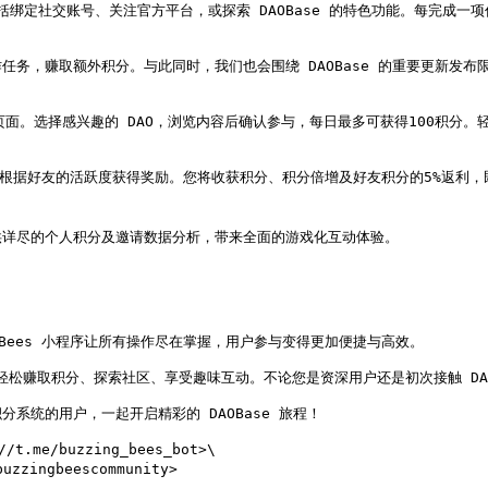
括绑定社交账号、关注官方平台，或探索 DAOBase 的特色功能。每完成一项任
务，赚取额外积分。与此同时，我们也会围绕 DAOBase 的重要更新发布
O 页面。选择感兴趣的 DAO，浏览内容后确认参与，每日最多可获得100积分。
即可根据好友的活跃度获得奖励。您将收获积分、积分倍增及好友积分的5%返利，
详尽的个人积分及邀请数据分析，带来全面的游戏化互动体验。

Bees 小程序让所有操作尽在掌握，用户参与变得更加便捷与高效。

am 内轻松赚取积分、探索社区、享受趣味互动。不论您是资深用户还是初次接触 DAO
分系统的用户，一起开启精彩的 DAOBase 旅程！

.me/buzzing_bees_bot>\
